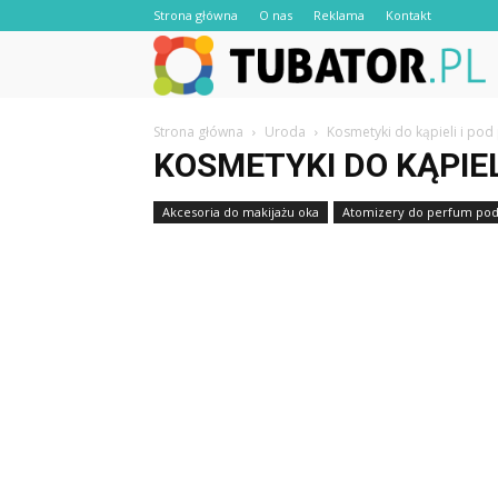
Strona główna
O nas
Reklama
Kontakt
Strona główna
Uroda
Kosmetyki do kąpieli i pod
KOSMETYKI DO KĄPIEL
Akcesoria do makijażu oka
Atomizery do perfum pod
Frezarki do paznokci