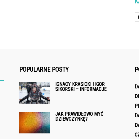
K
Ka
POPULARNE POSTY
P
IGNACY KRASICKI I IGOR
D
SIKORSKI – INFORMACJE
D
P
JAK PRAWIDŁOWO MYĆ
D
DZIEWCZYNKĘ?
D
C