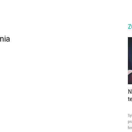
Z
nia
N
t
Sy
pr
fi