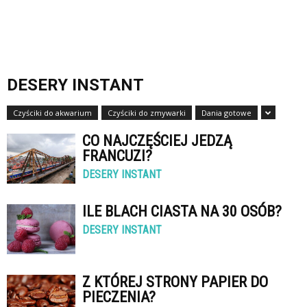
DESERY INSTANT
Czyściki do akwarium
Czyściki do zmywarki
Dania gotowe
CO NAJCZĘŚCIEJ JEDZĄ
FRANCUZI?
DESERY INSTANT
ILE BLACH CIASTA NA 30 OSÓB?
DESERY INSTANT
Z KTÓREJ STRONY PAPIER DO
PIECZENIA?