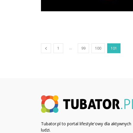
...
1
99
100
101
Tubator.pl to portal lifestyle'owy dla aktywnych
ludzi.