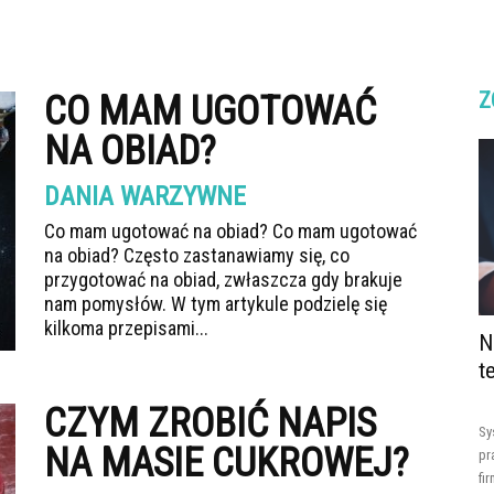
Z
CO MAM UGOTOWAĆ
NA OBIAD?
DANIA WARZYWNE
Co mam ugotować na obiad? Co mam ugotować
na obiad? Często zastanawiamy się, co
przygotować na obiad, zwłaszcza gdy brakuje
nam pomysłów. W tym artykule podzielę się
kilkoma przepisami...
N
t
CZYM ZROBIĆ NAPIS
Sy
NA MASIE CUKROWEJ?
pr
fi