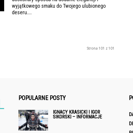
wyjątkowego smaku do Twojego ulubionego
deseru....
Strona 101 z 101
POPULARNE POSTY
P
IGNACY KRASICKI I IGOR
D
SIKORSKI – INFORMACJE
D
P