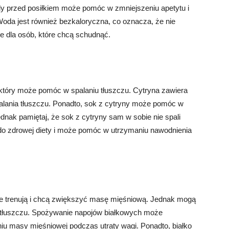
ody przed posiłkiem może pomóc w zmniejszeniu apetytu i
da jest również bezkaloryczna, co oznacza, że ​​nie
ne dla osób, które chcą schudnąć.
, który może pomóc w spalaniu tłuszczu. Cytryna zawiera
lania tłuszczu. Ponadto, sok z cytryny może pomóc w
ednak pamiętaj, że sok z cytryny sam w sobie nie spali
do zdrowej diety i może pomóc w utrzymaniu nawodnienia
re trenują i chcą zwiększyć masę mięśniową. Jednak mogą
 tłuszczu. Spożywanie napojów białkowych może
iu masy mięśniowej podczas utraty wagi. Ponadto, białko