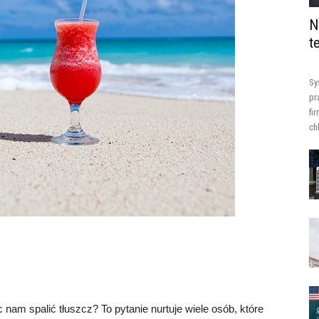
N
t
Sy
pr
fi
ch
nam spalić tłuszcz? To pytanie nurtuje wiele osób, które