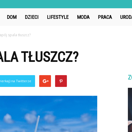
Tubator.pl
DOM
DZIECI
LIFESTYLE
MODA
PRACA
UROD
napój spala tłuszcz?
ALA TŁUSZCZ?
Z
ierkaj) na Twitterze