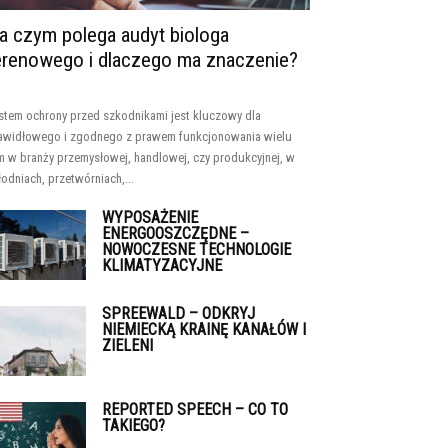
a czym polega audyt biologa
erenowego i dlaczego ma znaczenie?
stem ochrony przed szkodnikami jest kluczowy dla
awidłowego i zgodnego z prawem funkcjonowania wielu
rm w branży przemysłowej, handlowej, czy produkcyjnej, w
łodniach, przetwórniach,...
WYPOSAŻENIE
ENERGOOSZCZĘDNE –
NOWOCZESNE TECHNOLOGIE
KLIMATYZACYJNE
SPREEWALD – ODKRYJ
NIEMIECKĄ KRAINĘ KANAŁÓW I
ZIELENI
REPORTED SPEECH – CO TO
TAKIEGO?