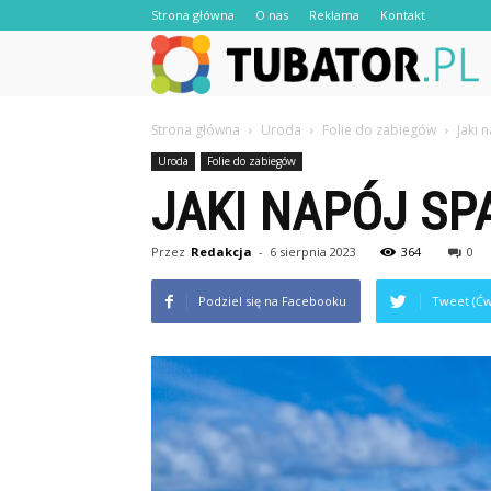
Strona główna
O nas
Reklama
Kontakt
Strona główna
Uroda
Folie do zabiegów
Jaki 
Uroda
Folie do zabiegów
JAKI NAPÓJ SP
Przez
Redakcja
-
6 sierpnia 2023
364
0
Podziel się na Facebooku
Tweet (Ćw