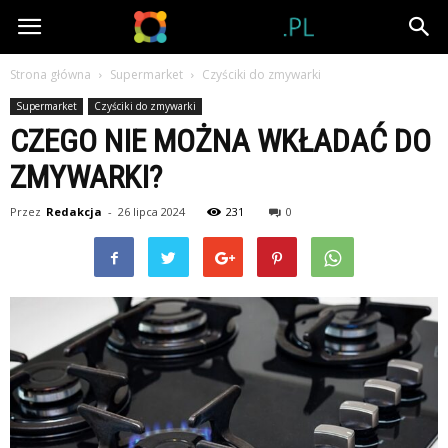
Tubator.pl
Strona główna
Supermarket
Czyściki do zmywarki
Supermarket
Czyściki do zmywarki
CZEGO NIE MOŻNA WKŁADAĆ DO
ZMYWARKI?
Przez
Redakcja
-
26 lipca 2024
231
0