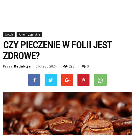
Uroda
Folie fryzjerskie
CZY PIECZENIE W FOLII JEST
ZDROWE?
Przez
Redakcja
-
5 lutego 2024
293
0