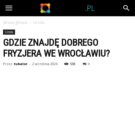
Tubator.pl
Strona główna
Uroda
Uroda
GDZIE ZNAJDĘ DOBREGO
FRYZJERA WE WROCŁAWIU?
Przez
tubator
-
2 września 2024
538
0