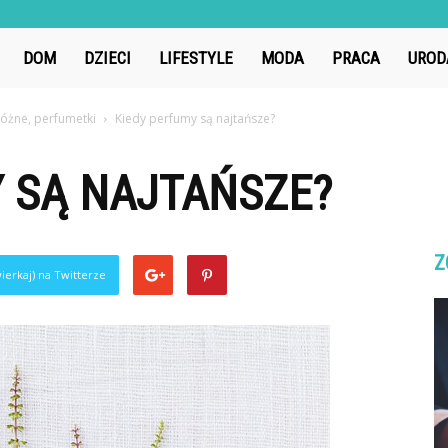
Tubator.pl
DOM
DZIECI
LIFESTYLE
MODA
PRACA
UROD
óżne, perfumetki
Kiedy perfumy są najtańsze?
 SĄ NAJTAŃSZE?
Z
ierkaj) na Twitterze