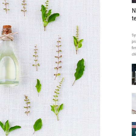
N
t
Sy
pr
fi
ch