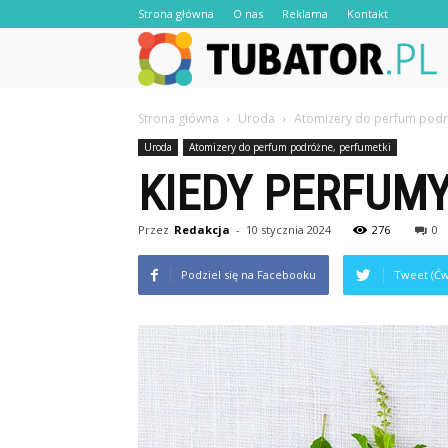
Strona główna
O nas
Reklama
Kontakt
Strona główna
Uroda
Atomizery do perfum podr
Uroda
Atomizery do perfum podróżne, perfumetki
KIEDY PERFUMY
Przez
Redakcja
-
10 stycznia 2024
276
0
Podziel się na Facebooku
Tweet (Ćw