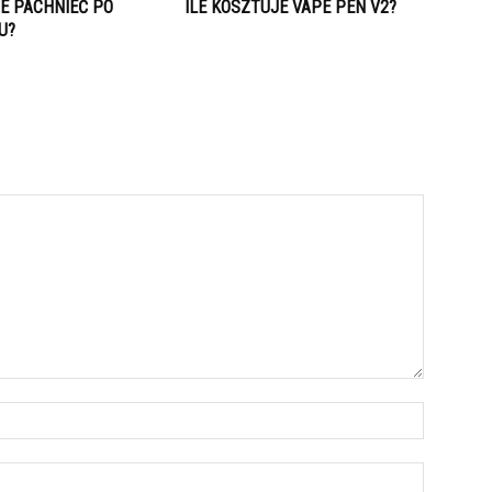
IE PACHNIEĆ PO
ILE KOSZTUJE VAPE PEN V2?
U?