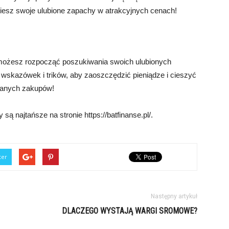
iesz swoje ulubione zapachy w atrakcyjnych cenach!
 możesz rozpocząć poszukiwania swoich ulubionych
wskazówek i trików, aby zaoszczędzić pieniądze i cieszyć
udanych zakupów!
ą najtańsze na stronie https://batfinanse.pl/.
ter
Następny artykuł
DLACZEGO WYSTAJĄ WARGI SROMOWE?