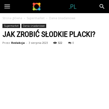
Tubator.pl
Strona główna
Supermarket
Dania śniadaniowe
Supermarket
Dania śniadaniowe
JAK ZROBIĆ SŁODKIE PLACKI?
Przez
Redakcja
-
3 sierpnia 2023
322
0